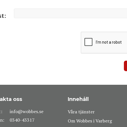
st:
akta oss
Innehåll
t:
info@wobbes.se
Våra tjänster
n:
0340-43317
Om Wobbes i Varberg